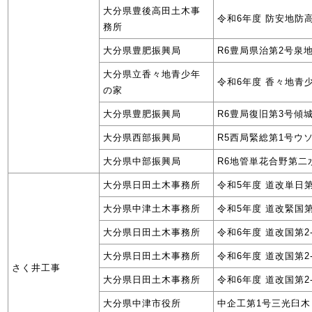
大分県豊後高田土木事
令和6年度 防安地防
務所
大分県豊肥振興局
R6豊局県治第2号泉
大分県立香々地青少年
令和6年度 香々地青
の家
大分県豊肥振興局
R6豊局復旧第3号傾
大分県西部振興局
R5西局緊総第1号ウ
大分県中部振興局
R6地管単花合野第二
大分県日田土木事務所
令和5年度 道改単日第
大分県中津土木事務所
令和5年度 道改緊国
大分県日田土木事務所
令和6年度 道改国第2
大分県日田土木事務所
令和6年度 道改国第2
さく井工事
大分県日田土木事務所
令和6年度 道改国第2
大分県中津市役所
中企工第1号三光臼