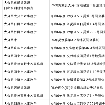
大分県東部振興局
R6防災減災大分6溜池耐震下新溜池
日出水利耕地事務所
大分県大分土木事務所
令和6年度 砂砂メンテ委第3号調査
大分県日田土木事務所
令和6年度 河災調単日委第1-4号調
大分県竹田土木事務所
令和6年度 砂急メンテ委第22-2号調
大分県庁
R6単災漁委第3-2号地質調査委託
大分県玖珠土木事務所
令和6年度交防急対委第46-3号地質
大分県国東土木事務所
令和6年度 交付地改国委第1号地質
大分県豊後大野土木事務所
令和6年度 交防通砂委第18-3号調査
大分県国東土木事務所
令和6年度 河災調単国委第1-19号
大分県中津土木事務所
令和6年度 特緊通委第3-2号地質調
大分県西部振興局
R6合理化(長)美濃用水調査委託業務
大分県豊後高田土木事務所
令和6年度 防災単自高委第1-4号調
大分県別府土木事務所
令和6年度 交防加広河委第201号調