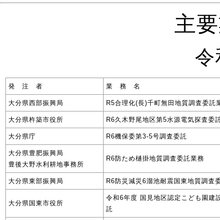
主要
令
発 注 者
業 務 名
大分県西部振興局
R5合理化(長)千町無田地質調査委託
大分県杵築市役所
R6久木野尾地区第5水源電気探査委
大分県庁
R6機保委第3-5号調査委託
大分県豊肥振興局
R6防ため樋掛地質調査委託業務
豊後大野水利耕地事務所
大分県東部振興局
R6防災減災6溜池耐震国東地質調査
令和6年度 国見地区認定こども園建
大分県国東市役所
託