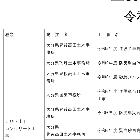
令
種類
発 注 者
工 事 名
大分県豊後高田土木事
令和5年度 道改半単
務所
大分県玖珠土木事務所
令和6年度 防災単自
大分県豊後高田土木事
令和6年度 砂急メン
務所
令和6年度 道災単台
大分県国東市役所
工事
大分県豊後高田土木事
令和6年度 防災単災
務所
とび・土工
大分県
コンクリート工
令和6年度 緊自砂再
豊後高田土木事務所
事